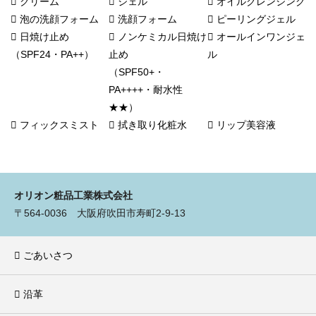
クリーム
ジェル
オイルクレンジング
泡の洗顔フォーム
洗顔フォーム
ピーリングジェル
日焼け止め
ノンケミカル日焼け
オールインワンジェ
（SPF24・PA++）
止め
ル
（SPF50+・
PA++++・耐水性
★★）
フィックスミスト
拭き取り化粧水
リップ美容液
オリオン粧品工業株式会社
〒564-0036 大阪府吹田市寿町2-9-13
ごあいさつ
沿革