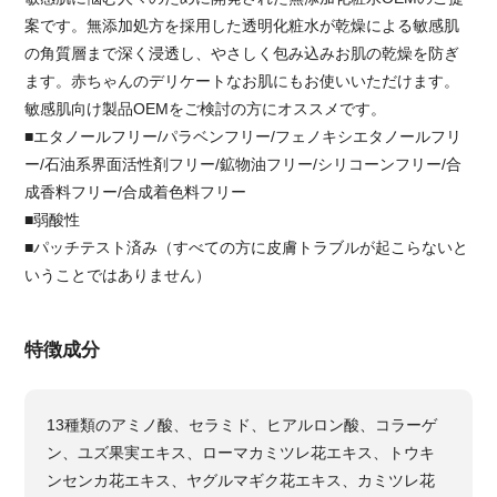
案です。無添加処方を採用した透明化粧水が乾燥による敏感肌
の角質層まで深く浸透し、やさしく包み込みお肌の乾燥を防ぎ
ます。赤ちゃんのデリケートなお肌にもお使いいただけます。
敏感肌向け製品OEMをご検討の方にオススメです。
■エタノールフリー/パラベンフリー/フェノキシエタノールフリ
ー/石油系界面活性剤フリー/鉱物油フリー/シリコーンフリー/合
成香料フリー/合成着色料フリー
■弱酸性
■パッチテスト済み（すべての方に皮膚トラブルが起こらないと
いうことではありません）
特徴成分
13種類のアミノ酸、セラミド、ヒアルロン酸、コラーゲ
ン、ユズ果実エキス、ローマカミツレ花エキス、トウキ
ンセンカ花エキス、ヤグルマギク花エキス、カミツレ花