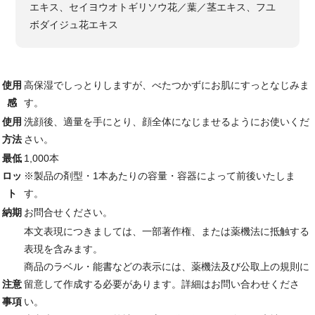
エキス、セイヨウオトギリソウ花／葉／茎エキス、フユ
ボダイジュ花エキス
使用
高保湿でしっとりしますが、べたつかずにお肌にすっとなじみま
感
す。
使用
洗顔後、適量を手にとり、顔全体になじませるようにお使いくだ
方法
さい。
最低
1,000本
ロッ
※製品の剤型・1本あたりの容量・容器によって前後いたしま
ト
す。
納期
お問合せください。
本文表現につきましては、一部著作権、または薬機法に抵触する
表現を含みます。
商品のラベル・能書などの表示には、薬機法及び公取上の規則に
注意
留意して作成する必要があります。詳細はお問い合わせくださ
事項
い。