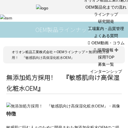
OEM製品化までの流れ
ラインナップ
研究開発
OEM製品ラインナップ
工場案内・品質管理
よくある質問
OEM動画・コラム
採用情報
オリオン粧品工業株式会社
>
OEMラインナップ
>
無添加処方採
採用TOP
用！ 『敏感肌向け高保湿化粧水OEM』
募集一覧
インターンシップ
無添加処方採用！ 『敏感肌向け高保湿
化粧水OEM』
特徴
敏感肌に悩む人々のために開発された無添加化粧水OEMのご提