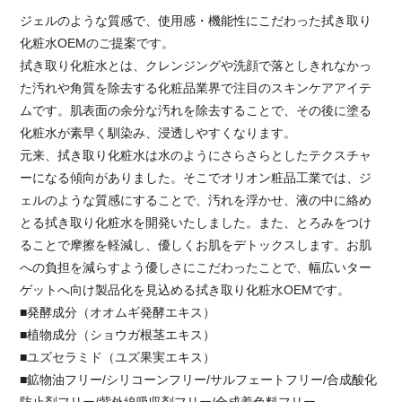
ジェルのような質感で、使用感・機能性にこだわった拭き取り
化粧水OEMのご提案です。
拭き取り化粧水とは、クレンジングや洗顔で落としきれなかっ
た汚れや角質を除去する化粧品業界で注目のスキンケアアイテ
ムです。肌表面の余分な汚れを除去することで、その後に塗る
化粧水が素早く馴染み、浸透しやすくなります。
元来、拭き取り化粧水は水のようにさらさらとしたテクスチャ
ーになる傾向がありました。そこでオリオン粧品工業では、ジ
ェルのような質感にすることで、汚れを浮かせ、液の中に絡め
とる拭き取り化粧水を開発いたしました。また、とろみをつけ
ることで摩擦を軽減し、優しくお肌をデトックスします。お肌
への負担を減らすよう優しさにこだわったことで、幅広いター
ゲットへ向け製品化を見込める拭き取り化粧水OEMです。
■発酵成分（オオムギ発酵エキス）
■植物成分（ショウガ根茎エキス）
■ユズセラミド（ユズ果実エキス）
■鉱物油フリー/シリコーンフリー/サルフェートフリー/合成酸化
防止剤フリー/紫外線吸収剤フリー/合成着色料フリー