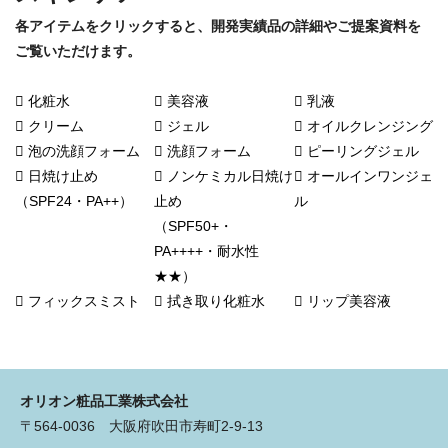
各アイテムをクリックすると、開発実績品の詳細やご提案資料を
ご覧いただけます。
化粧水
美容液
乳液
クリーム
ジェル
オイルクレンジング
泡の洗顔フォーム
洗顔フォーム
ピーリングジェル
日焼け止め
ノンケミカル日焼け
オールインワンジェ
（SPF24・PA++）
止め
ル
（SPF50+・
PA++++・耐水性
★★）
フィックスミスト
拭き取り化粧水
リップ美容液
オリオン粧品工業株式会社
〒564-0036 大阪府吹田市寿町2-9-13