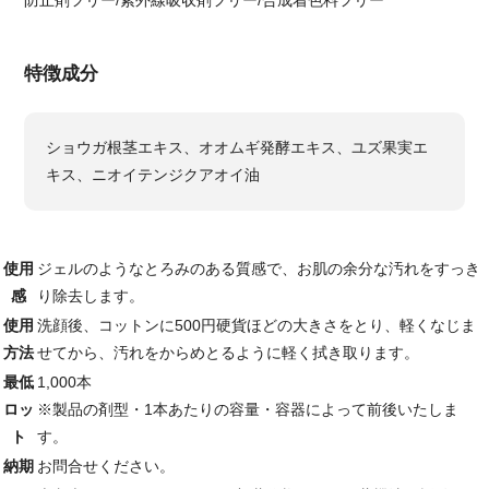
特徴成分
ショウガ根茎エキス、オオムギ発酵エキス、ユズ果実エ
キス、ニオイテンジクアオイ油
使用
ジェルのようなとろみのある質感で、お肌の余分な汚れをすっき
感
り除去します。
使用
洗顔後、コットンに500円硬貨ほどの大きさをとり、軽くなじま
方法
せてから、汚れをからめとるように軽く拭き取ります。
最低
1,000本
ロッ
※製品の剤型・1本あたりの容量・容器によって前後いたしま
ト
す。
納期
お問合せください。