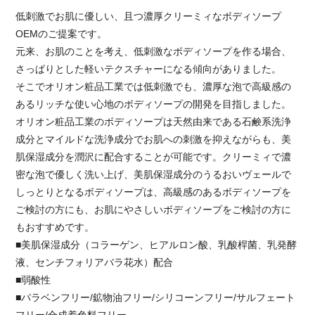
低刺激でお肌に優しい、且つ濃厚クリーミィなボディソープ
OEMのご提案です。
元来、お肌のことを考え、低刺激なボディソープを作る場合、
さっぱりとした軽いテクスチャーになる傾向がありました。
そこでオリオン粧品工業では低刺激でも、濃厚な泡で高級感の
あるリッチな使い心地のボディソープの開発を目指しました。
オリオン粧品工業のボディソープは天然由来である石鹸系洗浄
成分とマイルドな洗浄成分でお肌への刺激を抑えながらも、美
肌保湿成分を潤沢に配合することが可能です。クリーミィで濃
密な泡で優しく洗い上げ、美肌保湿成分のうるおいヴェールで
しっとりとなるボディソープは、高級感のあるボディソープを
ご検討の方にも、お肌にやさしいボディソープをご検討の方に
もおすすめです。
■美肌保湿成分（コラーゲン、ヒアルロン酸、乳酸桿菌、乳発酵
液、センチフォリアバラ花水）配合
■弱酸性
■パラベンフリー/鉱物油フリー/シリコーンフリー/サルフェート
フリー/合成着色料フリー