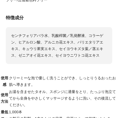
特徴成分
センチフォリアバラ水、乳酸桿菌／乳発酵液、コラーゲ
ン、ヒアルロン酸、アルニカ花エキス、パリエタリアエ
キス、キュウリ果実エキス、セイヨウキズタ葉／茎エキ
ス、ゼニアオイ花エキス、セイヨウニワトコ花エキス
使用
クリーミーな泡で優しく洗うことができ、しっとりうるおったお
感
肌へ導きます。
お湯を含ませたタオル、スポンジに適量をとり、たっぷり泡立て
使用
てから全身をやさしくマッサージするように洗い、その後流して
方法
ください。
最低
1,000本