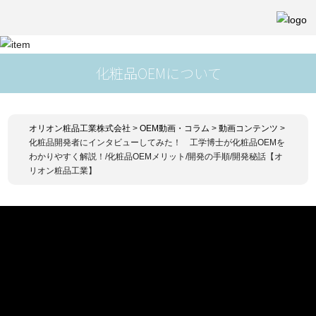
化粧品OEMについて
オリオン粧品工業株式会社
>
OEM動画・コラム
>
動画コンテンツ
>
化粧品開発者にインタビューしてみた！ 工学博士が化粧品OEMを
わかりやすく解説！/化粧品OEMメリット/開発の手順/開発秘話【オ
リオン粧品工業】