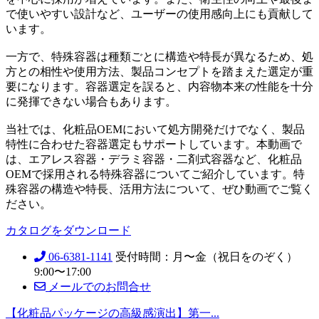
で使いやすい設計など、ユーザーの使用感向上にも貢献して
います。
一方で、特殊容器は種類ごとに構造や特長が異なるため、処
方との相性や使用方法、製品コンセプトを踏まえた選定が重
要になります。容器選定を誤ると、内容物本来の性能を十分
に発揮できない場合もあります。
当社では、化粧品OEMにおいて処方開発だけでなく、製品
特性に合わせた容器選定もサポートしています。本動画で
は、エアレス容器・デラミ容器・二剤式容器など、化粧品
OEMで採用される特殊容器についてご紹介しています。特
殊容器の構造や特長、活用方法について、ぜひ動画でご覧く
ださい。
カタログをダウンロード
06-6381-1141
受付時間：月〜金（祝日をのぞく）
9:00〜17:00
メールでのお問合せ
【化粧品パッケージの高級感演出】第一...