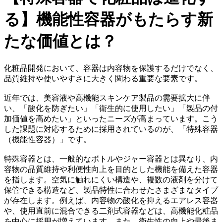
る】機能性容器がもたらす新
たな価値とは？
化粧品開発において、容器は内容物を保護するだけでなく、
品質維持や使いやすさに大きく関わる重要な要素です。
近年では、美容液や高機能スキンケア製品の需要拡大に伴
い、「酸化を防ぎたい」「衛生的に使用したい」「製品の付
加価値を高めたい」といったニーズが高まっています。こう
した課題に対応するために採用されているのが、「特殊容器
（機能性容器）」です。
特殊容器とは、一般的なボトルやジャー容器とは異なり、内
容物の品質維持や利便性向上を目的とした機能を備えた容器
を指します。空気に触れにくい構造や、複数の液剤を分けて
保管できる構造など、製品特性に合わせたさまざまなタイプ
が存在します。例えば、内容物の酸化を抑えるエアレス容器
や、使用直前に混合できる二剤式容器などは、高機能化粧品
を中心に採用が増えています。また、衛生性の向上や最後ま