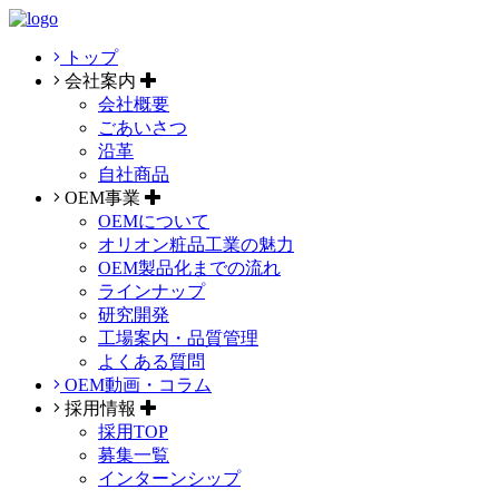
トップ
会社案内
会社概要
ごあいさつ
沿革
自社商品
OEM事業
OEMについて
オリオン粧品工業の魅力
OEM製品化までの流れ
ラインナップ
研究開発
工場案内・品質管理
よくある質問
OEM動画・コラム
採用情報
採用TOP
募集一覧
インターンシップ