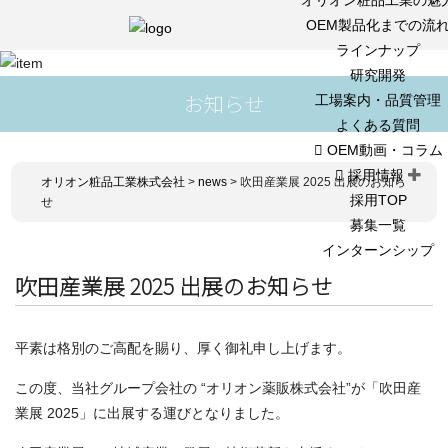
OEM製品化までの流
ラインナップ
研究開発
お知らせ
工場案内・品質管理
よくある質問
OEM動画・コラム
採用情報
オリオン粧品工業株式会社
>
news
>
吹田産業展 2025 出展のお知ら
採用TOP
せ
募集一覧
インターンシップ
吹田産業展 2025 出展のお知らせ
平素は格別のご高配を賜り、厚く御礼申し上げます。
この度、当社グループ会社の “オリオン薬販株式会社”が「吹田産
業展 2025」に出展する運びとなりました。